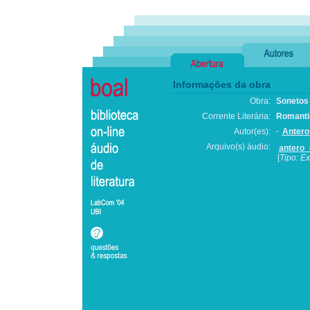
Informações da obra
Obra:
Sonetos
Corrente Literária:
Romant
Autor(es):
·
Antero
Arquivo(s) áudio:
antero_d
[
Tipo: Ex